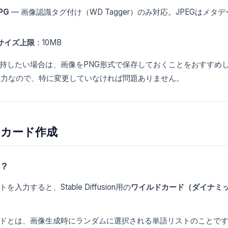
JPG
— 画像認識タグ付け（WD Tagger）のみ対応。JPEGは
サイズ上限
：10MB
したい場合は、画像をPNG形式で保存しておくことをおすすめします。Sta
出力なので、特に変更していなければ問題ありません。
カード作成
？
を入力すると、Stable Diffusion用の
ワイルドカード（ダイナミ
とは、画像生成時にランダムに選択される単語リストのことです。たとえば「{re