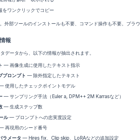
報をワンクリックでコピー
。外部ツールのインストールも不要、コマンド操作も不要。ブラ
情報
メタデータから、以下の情報が抽出されます。
ト
— 画像生成に使用したテキスト指示
ブプロンプト
— 除外指定したテキスト
— 使用したチェックポイントモデル
ー
— サンプリング手法（Euler a, DPM++ 2M Karrasなど）
数
— 生成ステップ数
ール
— プロンプトへの忠実度設定
— 再現用のシード番号
パラメータ
— Hires fix、Clip skip、LoRAなどの追加設定