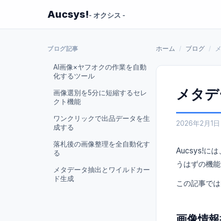
Aucsys!
- オクシス -
ブログ記事
ホーム
/
ブログ
/
AI画像×ヤフオクの作業を自動
化するツール
メタデ
画像選別を5分に短縮するセレ
クト機能
ワンクリックで出品データを生
2026年2月1日
成する
落札後の画像整理を全自動化す
Aucsys
る
うはずの機能
メタデータ抽出とワイルドカー
ド生成
この記事では
画像情報