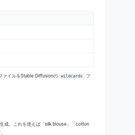
table Diffusionの
フ
wildcards
れを使えば「silk blouse」「cotton
す。