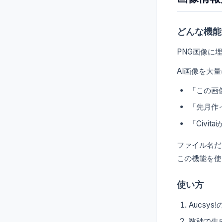
どんな機能
PNG画像に埋め込
AI画像を大
「この画
「先月作
「Civ
ファイル名だ
この機能を使
使い方
Aucsy
数秒で生