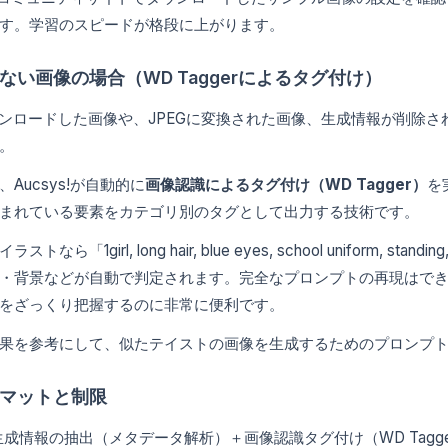
す。学習のスピードが格段に上がります。
ない画像の場合（WD Taggerによるタグ付け）
ウンロードした画像や、JPEGに変換された画像、生成情報が削除
。
Aucsys!が自動的に
画像認識によるタグ付け（WD Tagger）
を
まれている要素をカテゴリ別のタグとして出力する技術です。
トなら「1girl, long hair, blue eyes, school uniform, 
・背景などが自動で判定されます。完全なプロンプトの再現はで
をざっくり把握するのに非常に便利です。
果を参考にして、似たテイストの画像を生成するためのプロンプ
マットと制限
生成情報の抽出（メタデータ解析）＋画像認識タグ付け（WD Tagg