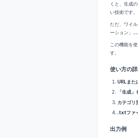
くと、生成の
い技術です。
ただ、ワイル
ーション」…
この機能を使
す。
使い方の詳
URLま
「生成」
カテゴリ
.txtフ
出力例