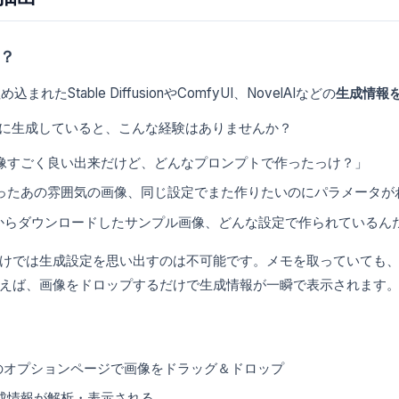
？
まれたStable DiffusionやComfyUI、NovelAIなどの
生成情報
量に生成していると、こんな経験はありませんか？
像すごく良い出来だけど、どんなプロンプトで作ったっけ？」
ったあの雰囲気の画像、同じ設定でまた作りたいのにパラメータが
itaiからダウンロードしたサンプル画像、どんな設定で作られているん
けでは生成設定を思い出すのは不可能です。メモを取っていても
えば、画像をドロップするだけで生成情報が一瞬で表示されます
s!のオプションページで画像をドラッグ＆ドロップ
成情報が解析・表示される